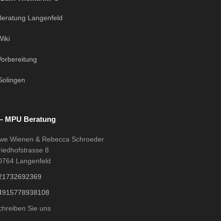
eratung Langenfeld
iki
orbereitung
Solingen
– MPU Beratung
we Wienen & Rebecca Schroeder
riedhofstrasse 8
0764 Langenfeld
21732692369
4915778938108
chreiben Sie uns