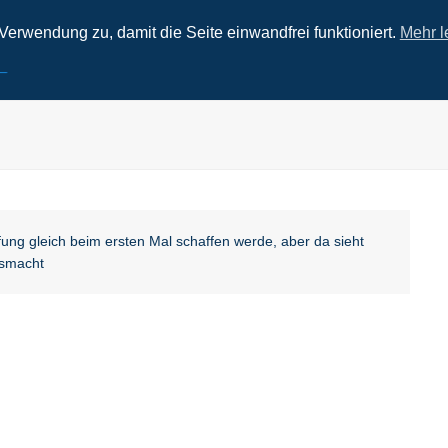
erwendung zu, damit die Seite einwandfrei funktioniert.
Mehr l
WIR HELFEN
MPU VORBEREITUN
üfung gleich beim ersten Mal schaffen werde, aber da sieht
usmacht