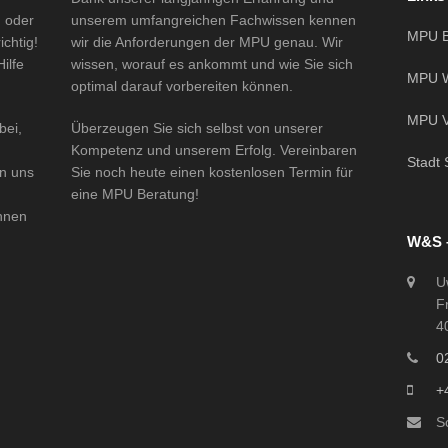
n oder
unserem umfangreichen Fachwissen kennen
MPU B
chtig!
wir die Anforderungen der MPU genau. Wir
ilfe
wissen, worauf es ankommt und wie Sie sich
MPU W
optimal darauf vorbereiten können.
MPU V
bei,
Überzeugen Sie sich selbst von unserer
Kompetenz und unserem Erfolg. Vereinbaren
Stadt 
n uns
Sie noch heute einen kostenlosen Termin für
eine MPU Beratung!
Ihnen
W&S 
U
F
4
0
+
S